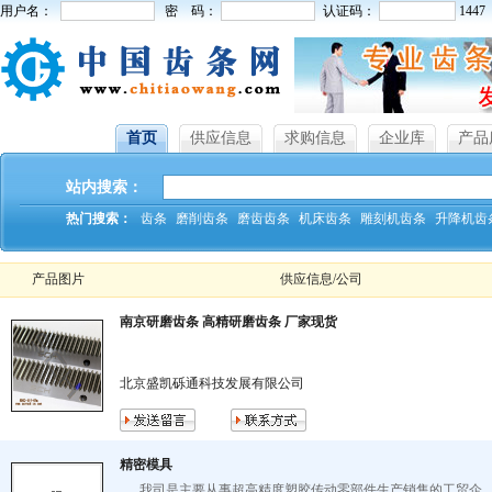
用户名：
密 码：
认证码：
1447
首页
供应信息
求购信息
企业库
产品
站内搜索：
热门搜索：
齿条
磨削齿条
磨齿齿条
机床齿条
雕刻机齿条
升降机齿
产品图片
供应信息/公司
南京研磨齿条 高精研磨齿条 厂家现货
北京盛凯砾通科技发展有限公司
精密模具
我司是主要从事超高精度塑胶传动零部件生产销售的工贸企