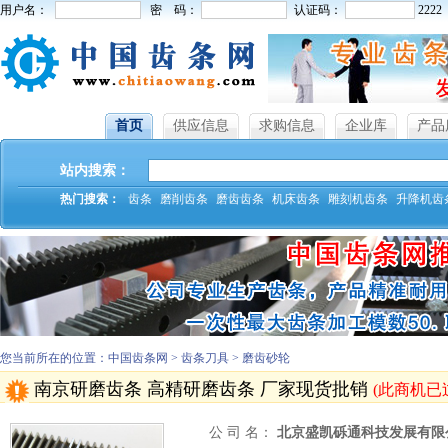
用户名：
密 码：
认证码：
2222
首页
供应信息
求购信息
企业库
产品
站内搜索：
热门搜索：
齿条
磨削齿条
磨齿齿条
机床齿条
雕刻机齿条
升降机齿
您当前所在的位置：中国齿条网 > 齿条刀具 > 磨齿砂轮
南京研磨齿条 高精研磨齿条 厂家现货批销
(此商机已
公 司 名：
北京盛凯砾通科技发展有限