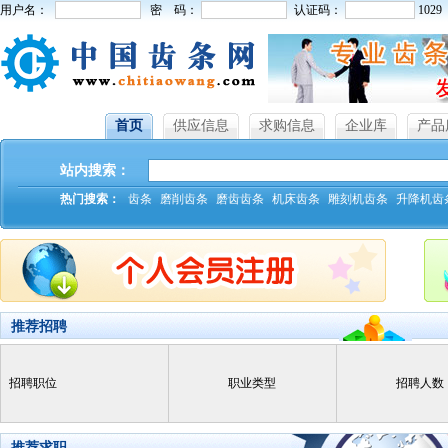
用户名：
密 码：
认证码：
1029
首页
供应信息
求购信息
企业库
产品
站内搜索：
热门搜索：
齿条
磨削齿条
磨齿齿条
机床齿条
雕刻机齿条
升降机齿
推荐招聘
招聘职位
职业类型
招聘人数
推荐求职