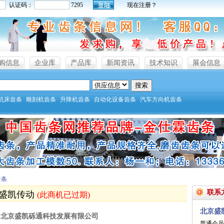
认证码：
7295
现在注册？
购信息
企业库
产品库
新闻资讯
技术知识
展会信息
机床齿条
雕刻机齿条
升降机齿条
自动化设备齿条
汽车方向机齿条
齿条
联系
轨盛凯传动
(此商机已过期)
北京盛
北京盛凯砾通科技发展有限公司
普通会