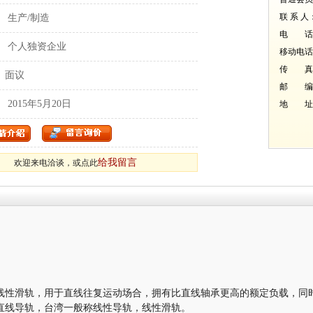
联 系 人
：
生产/制造
电 话： 0
：
个人独资企业
移动电话： 
传 真： 0
：
面议
邮 编
：
2015年5月20日
地 址：
给我留言
欢迎来电洽谈，或点此
线性滑轨，用于直线往复运动场合，拥有比直线轴承更高的额定负载，同
直线导轨，台湾一般称线性导轨，线性滑轨。