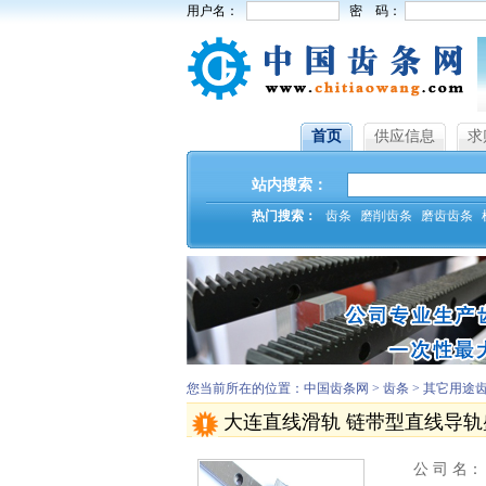
用户名：
密 码：
首页
供应信息
求
站内搜索：
热门搜索：
齿条
磨削齿条
磨齿齿条
您当前所在的位置：中国齿条网 > 齿条 > 其它用途
大连直线滑轨 链带型直线导
公 司 名：