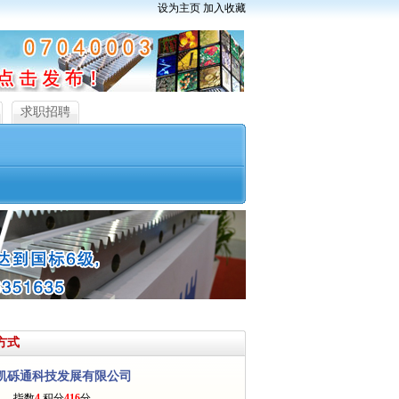
设为主页
加入收藏
求职招聘
方式
凯砾通科技发展有限公司
员 指数
4
积分
416
分