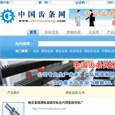
用户名：
密 码：
认证码：
3301
首页
供应信息
求购信息
企业库
产品
站内搜索：
热门搜索：
齿条
磨削齿条
磨齿齿条
机床齿条
雕刻机齿条
升降机齿
产品图片
供应信息/公司
南京直线滑轨直线导轨总代理直线导轨厂
http://www.schmotion.com/